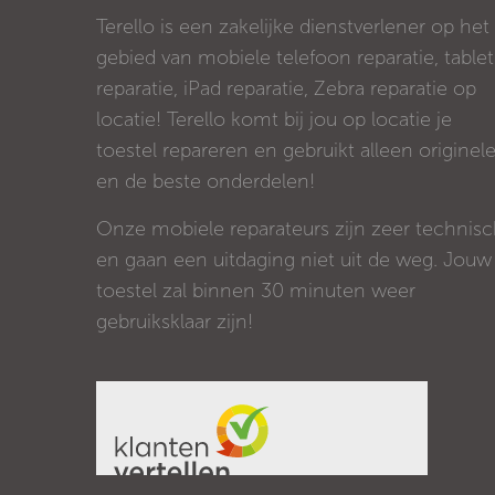
Terello is een zakelijke dienstverlener op het
gebied van mobiele telefoon reparatie, tablet
reparatie, iPad reparatie, Zebra reparatie op
locatie! Terello komt bij jou op locatie je
toestel repareren en gebruikt alleen originel
en de beste onderdelen!
Onze mobiele reparateurs zijn zeer technis
en gaan een uitdaging niet uit de weg. Jouw
toestel zal binnen 30 minuten weer
gebruiksklaar zijn!