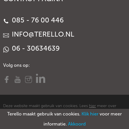
085 - 76 00 446
INFO@TERELLO.NL
06 - 30634639
Volg ons op:
Deze website maakt gebruik van cookies. Lees
hier
meer over
Terello maakt gebruik van cookies.
Klik hier
voor meer
cookies.
© Copyright Terello
Voorwaarden
Privacy policy
Sitemap
informatie.
Akkoord