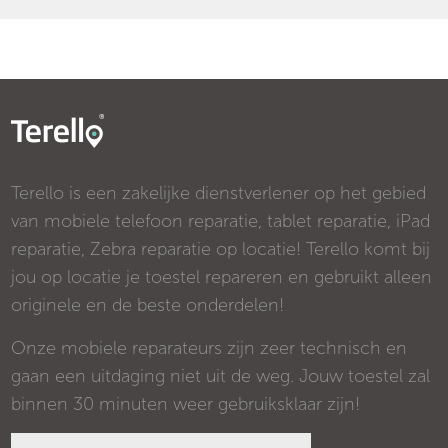
Terello is een zakelijke dienstverlener op het gebied
van mobiele telefoon reparatie, tablet reparatie, iPad
reparatie, Zebra reparatie op locatie! Terello komt bij
jou op locatie je toestel repareren en gebruikt alleen
originele en de beste onderdelen!
Onze mobiele reparateurs zijn zeer technisch en
gaan een uitdaging niet uit de weg. Jouw toestel zal
binnen 30 minuten weer gebruiksklaar zijn!