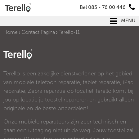
Bel 085 - 76 00 446
MENU
Home
Contact Pagina
Terello-11
Terello is een zakelijke dienstverlener op het gebied
van mobiele telefoon reparatie, tablet reparatie, iPad
reparatie, Zebra reparatie op locatie! Terello komt bij
jou op locatie je toestel repareren en gebruikt alleen
originele en de beste onderdelen!
Onze mobiele reparateurs zijn zeer technisch en
gaan een uitdaging niet uit de weg. Jouw toestel zal