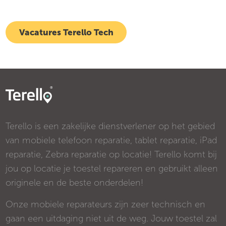
Vacatures Terello Tech
Terello is een zakelijke dienstverlener op het gebied
van mobiele telefoon reparatie, tablet reparatie, iPad
reparatie, Zebra reparatie op locatie! Terello komt bij
jou op locatie je toestel repareren en gebruikt alleen
originele en de beste onderdelen!
Onze mobiele reparateurs zijn zeer technisch en
gaan een uitdaging niet uit de weg. Jouw toestel zal