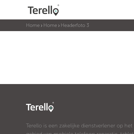
Home
Home
Headerfoto 3
Terello is een zakelijke dienstverlener op het