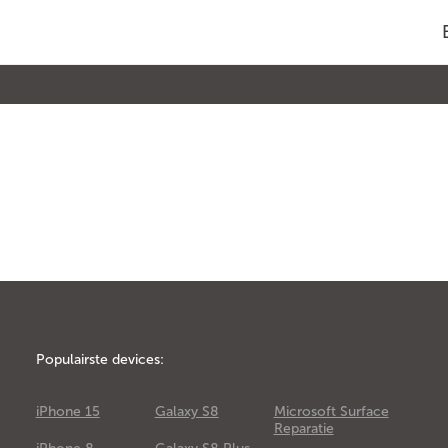
Populairste devices:
iPhone 15
Galaxy S8
Microsoft Surface
Reparatie