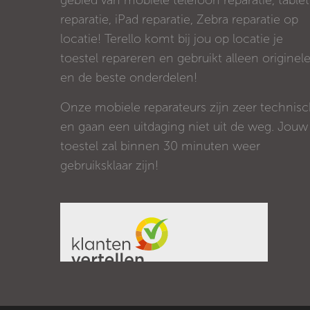
gebied van mobiele telefoon reparatie, tablet
reparatie, iPad reparatie, Zebra reparatie op
locatie! Terello komt bij jou op locatie je
toestel repareren en gebruikt alleen originel
en de beste onderdelen!
Onze mobiele reparateurs zijn zeer technis
en gaan een uitdaging niet uit de weg. Jouw
toestel zal binnen 30 minuten weer
gebruiksklaar zijn!