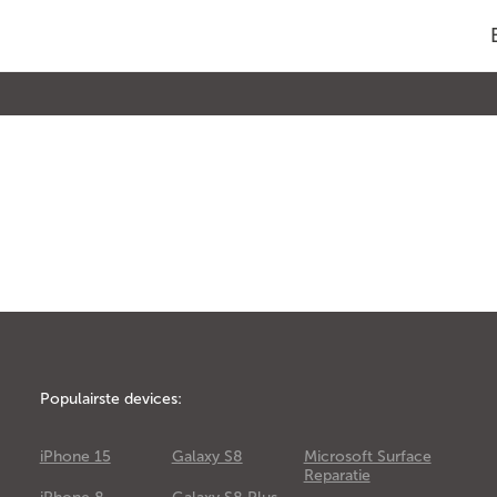
Populairste devices:
iPhone 15
Galaxy S8
Microsoft Surface
Reparatie