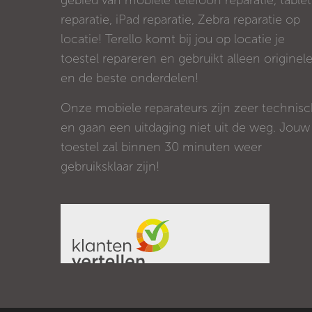
gebied van mobiele telefoon reparatie, tablet
reparatie, iPad reparatie, Zebra reparatie op
locatie! Terello komt bij jou op locatie je
toestel repareren en gebruikt alleen originel
en de beste onderdelen!
Onze mobiele reparateurs zijn zeer technis
en gaan een uitdaging niet uit de weg. Jouw
toestel zal binnen 30 minuten weer
gebruiksklaar zijn!