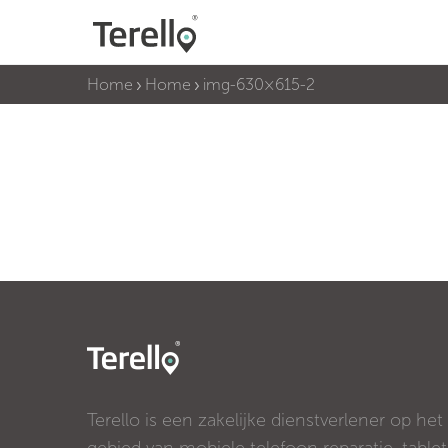
Home
Home
img-630×615-2
Terello is een zakelijke dienstverlener op het