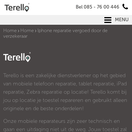
Bel 085 - 76 00 446
MENU
Home
Home
Iphone reparatie vergoed door de
verzekeraar
Terello is een zakelijke dienstverlener op het gebied
van mobiele telefoon reparatie, tablet reparatie, iPad
reparatie, Zebra reparatie op locatie! Terello komt bij
jou op locatie je toestel repareren en gebruikt alleen
originele en de beste onderdelen!
Onze mobiele reparateurs zijn zeer technisch en
gaan een uitdaging niet uit de weg. Jouw toestel zal