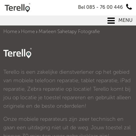
Bel 085 - 76 00 446
MENU
Home
Home
Marleen Sahetapy Fotografie
Terello is een zakelijke dienstverlener op het gebied
van mobiele telefoon reparatie, tablet reparatie, iPad
reparatie, Zebra reparatie op locatie! Terello komt bij
jou op locatie je toestel repareren en gebruikt alleen
originele en de beste onderdelen!
Onze mobiele reparateurs zijn zeer technisch en
gaan een uitdaging niet uit de weg. Jouw toestel zal