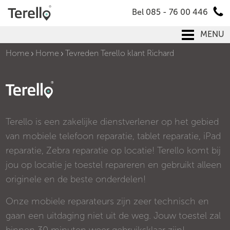
Bel 085 - 76 00 446
MENU
Home
Home
Tevreden Terello klant Richard
Terello is een zakelijke dienstverlener op het gebied
van mobiele telefoon reparatie, tablet reparatie, iPad
reparatie, Zebra reparatie op locatie! Terello komt bij
jou op locatie je toestel repareren en gebruikt alleen
originele en de beste onderdelen!
Onze mobiele reparateurs zijn zeer technisch en
gaan een uitdaging niet uit de weg. Jouw toestel zal