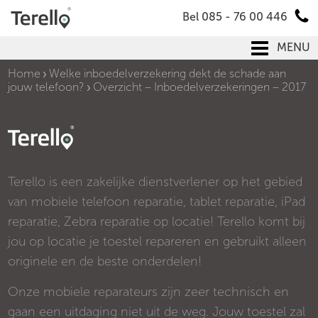
Bel 085 - 76 00 446
MENU
Home
Welke inboedelverzekering dekt de schade aan
jouw telefoon?
Overzicht – Inboedelverzekeringen – 2017
Terello is een zakelijke dienstverlener op het gebied
van mobiele telefoon reparatie, tablet reparatie, iPad
reparatie, Zebra reparatie op locatie! Terello komt bij
jou op locatie je toestel repareren en gebruikt alleen
originele en de beste onderdelen!
Onze mobiele reparateurs zijn zeer technisch en
gaan een uitdaging niet uit de weg. Jouw toestel zal