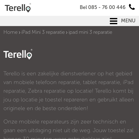
Bel 085 - 76 00 446
MENU
Home
iPad Mini 3 reparatie
ipad mini 3 reparatie
Terello is een zakelijke dienstverlener op het gebied
van mobiele telefoon reparatie, tablet reparatie, iPad
reparatie, Zebra reparatie op locatie! Terello komt bij
jou op locatie je toestel repareren en gebruikt alleen
originele en de beste onderdelen!
Onze mobiele reparateurs zijn zeer technisch en
gaan een uitdaging niet uit de weg. Jouw toestel zal