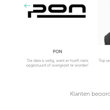
PON
hones
'De data is veilig, want er hoeft niets
Top se
 mijn deur
opgestuurd of overgezet te worden'
rpe prijs!
 een uur
klaar voor
Klanten beoord