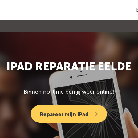
IPAD REPARATIE EELDE
Binnen no-time ben jij weer online!
Repareer mijn iPad