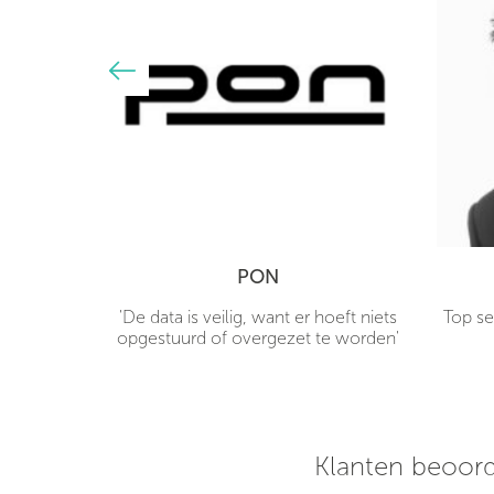
PON
hones
'De data is veilig, want er hoeft niets
Top se
 mijn deur
opgestuurd of overgezet te worden'
rpe prijs!
 een uur
klaar voor
Klanten beoord