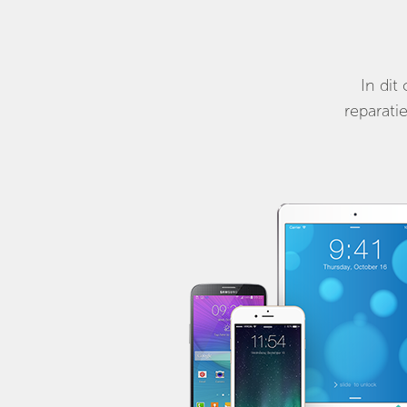
In dit
reparati