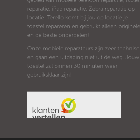
gebied van mobiele telefoon reparatie, tablet
reparatie, iPad reparatie, Zebra reparatie op
locatie! Terello komt bij jou op locatie je
toestel repareren en gebruikt alleen originel
en de beste onderdelen!
Onze mobiele reparateurs zijn zeer technis
en gaan een uitdaging niet uit de weg. Jouw
toestel zal binnen 30 minuten weer
gebruiksklaar zijn!