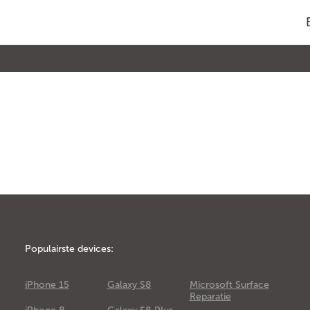
Populairste devices:
iPhone 15
Galaxy S8
Microsoft Surface
Reparatie