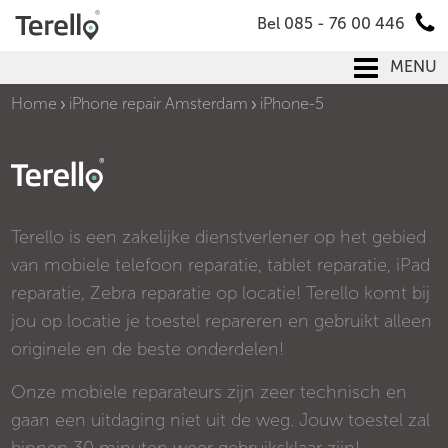
Bel 085 - 76 00 446
MENU
Home
iPhone repair Amsterdam
iPhone-5
Terello is een zakelijke dienstverlener op het gebied
van mobiele telefoon reparatie, tablet reparatie, iPad
reparatie, Zebra reparatie op locatie! Terello komt bij
jou op locatie je toestel repareren en gebruikt alleen
originele en de beste onderdelen!
Onze mobiele reparateurs zijn zeer technisch en
gaan een uitdaging niet uit de weg. Jouw toestel zal