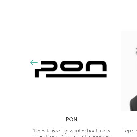
PON
hones
'De data is veilig, want er hoeft niets
Top se
 mijn deur
opgestuurd of overgezet te worden'