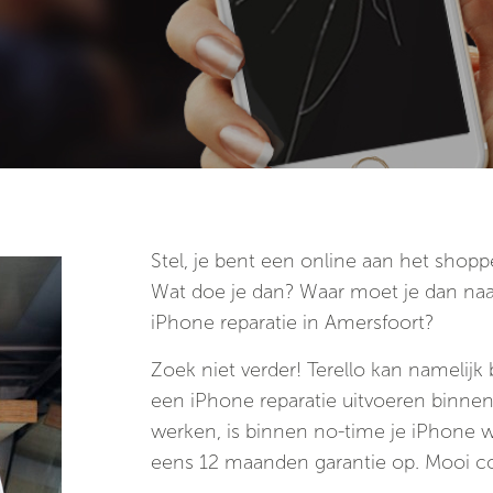
Stel, je bent een online aan het shopp
Wat doe je dan? Waar moet je dan naa
iPhone reparatie in Amersfoort?
Zoek niet verder! Terello kan namelijk 
een iPhone reparatie uitvoeren binnen e
werken, is binnen no-time je iPhone w
eens 12 maanden garantie op. Mooi co