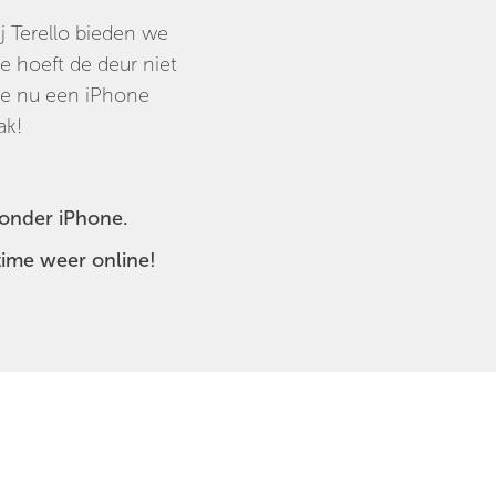
j Terello bieden we
je hoeft de deur niet
 je nu een iPhone
ak!
 zonder iPhone.
time weer online!