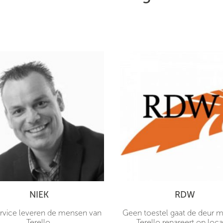
NIEK
RDW
rvice leveren de mensen van
Geen toestel gaat de deur me
Terello.
Terello repareert op loca