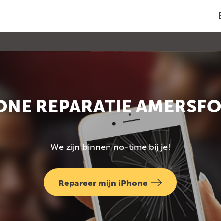
ONE REPARATIE AMERSF
We zijn binnen no-time bij je!
Repareer mijn iPhone