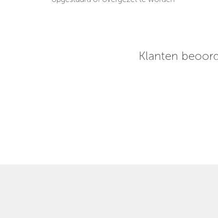
rpe prijs!
 een uur
klaar voor
Klanten beoord