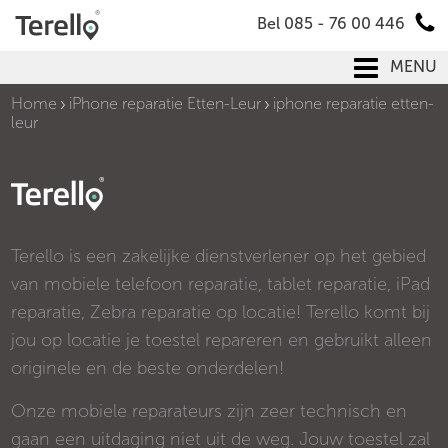
Bel 085 - 76 00 446
MENU
Home
iPhone reparatie Etten-Leur
iphone reparatie etten-
leur
Terello is een zakelijke dienstverlener op het gebied
van mobiele telefoon reparatie, tablet reparatie, iPad
reparatie, Zebra reparatie op locatie! Terello komt bij
jou op locatie je toestel repareren en gebruikt alleen
originele en de beste onderdelen!
Onze mobiele reparateurs zijn zeer technisch en
gaan een uitdaging niet uit de weg. Jouw toestel zal