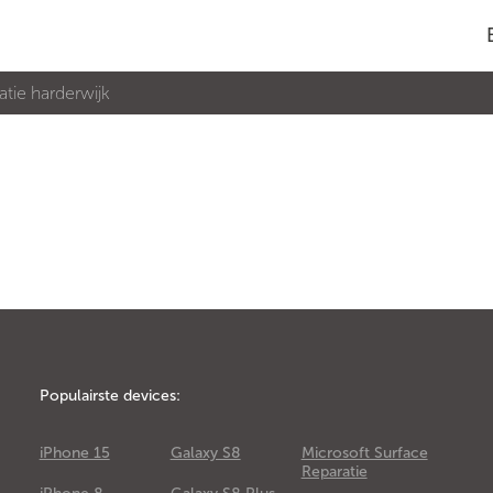
atie harderwijk
Populairste devices:
iPhone 15
Galaxy S8
Microsoft Surface
Reparatie