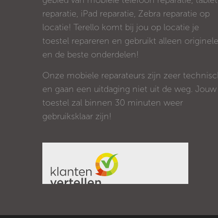
gebied van mobiele telefoon reparatie, tablet
reparatie, iPad reparatie, Zebra reparatie op
locatie! Terello komt bij jou op locatie je
toestel repareren en gebruikt alleen originel
en de beste onderdelen!
Onze mobiele reparateurs zijn zeer technis
en gaan een uitdaging niet uit de weg. Jouw
toestel zal binnen 30 minuten weer
gebruiksklaar zijn!