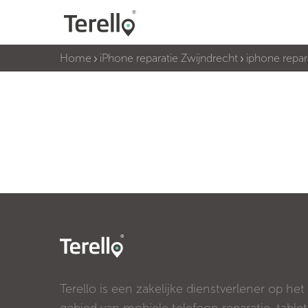
Home
iPhone reparatie Zwijndrecht
iphone repar
Terello is een zakelijke dienstverlener op het