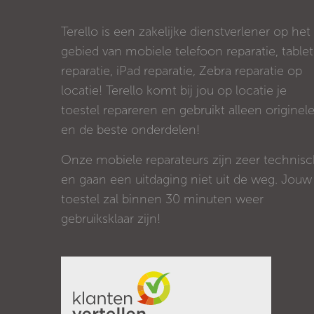
Terello is een zakelijke dienstverlener op het
gebied van mobiele telefoon reparatie, tablet
reparatie, iPad reparatie, Zebra reparatie op
locatie! Terello komt bij jou op locatie je
toestel repareren en gebruikt alleen originel
en de beste onderdelen!
Onze mobiele reparateurs zijn zeer technis
en gaan een uitdaging niet uit de weg. Jouw
toestel zal binnen 30 minuten weer
gebruiksklaar zijn!