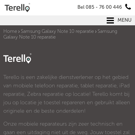
Bel 085 - 76 00 446
MENU
Home
Samsung Galaxy Note 10 reparatie
Samsung
Galaxy Note 10 reparatie
Terello is een zakelijke dienstverlener op het gebied
van mobiele telefoon reparatie, tablet reparatie, iPad
reparatie, Zebra reparatie op locatie! Terello komt bij
jou op locatie je toestel repareren en gebruikt alleen
originele en de beste onderdelen!
Onze mobiele reparateurs zijn zeer technisch en
gaan een uitdaging niet uit de weg. Jouw toestel zal