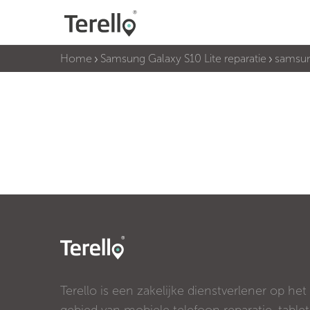
Home
Samsung Galaxy S10 Lite reparatie
samsun
Terello is een zakelijke dienstverlener op het