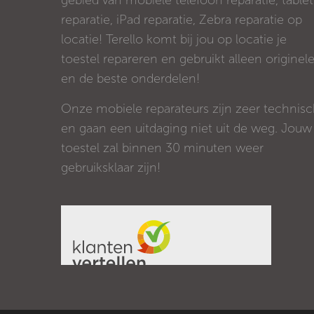
gebied van mobiele telefoon reparatie, tablet
reparatie, iPad reparatie, Zebra reparatie op
locatie! Terello komt bij jou op locatie je
toestel repareren en gebruikt alleen originel
en de beste onderdelen!
Onze mobiele reparateurs zijn zeer technis
en gaan een uitdaging niet uit de weg. Jouw
toestel zal binnen 30 minuten weer
gebruiksklaar zijn!