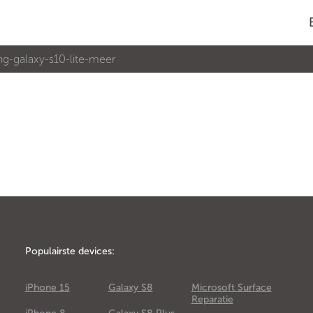
g-galaxy-s10-lite-meer
Populairste devices:
iPhone 15
Galaxy S8
Microsoft Surface
Reparatie