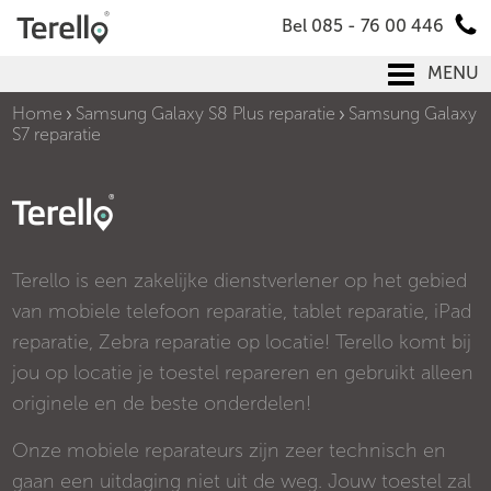
Bel 085 - 76 00 446
MENU
Home
Samsung Galaxy S8 Plus reparatie
Samsung Galaxy
S7 reparatie
Terello is een zakelijke dienstverlener op het gebied
van mobiele telefoon reparatie, tablet reparatie, iPad
reparatie, Zebra reparatie op locatie! Terello komt bij
jou op locatie je toestel repareren en gebruikt alleen
originele en de beste onderdelen!
Onze mobiele reparateurs zijn zeer technisch en
gaan een uitdaging niet uit de weg. Jouw toestel zal