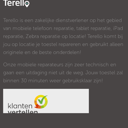
Terello is een zakelijke dienstverlener op het gebied
van mobiele telefoon reparatie, tablet reparatie, iPad
reparatie, Zebra reparatie op locatie! Terello komt bij
jou op locatie je toestel repareren en gebruikt alleen
originele en de beste onderdelen!
Onze mobiele reparateurs zijn zeer technisch en
gaan een uitdaging niet uit de weg. Jouw toestel zal
binnen 30 minuten weer gebruiksklaar zijn!