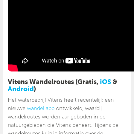
Vitens Wandelroutes (Gratis,
iOS
&
Android
)
Het waterbedrijf Vitens heeft recentelijk een
nieuwe
wandel app
ontwikkeld, waarbij
wandelroutes worden aangeboden in de
natuurgebieden die Vitens beheert. Tijdens de
wandelroutes krijg je informatie over de