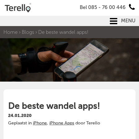
Bel 085 - 76 00 446
MENU
Home
›
Blogs
›
De beste wandel apps!
De beste wandel apps!
24.01.2020
Geplaatst in
iPhone
,
iPhone Apps
door Terello