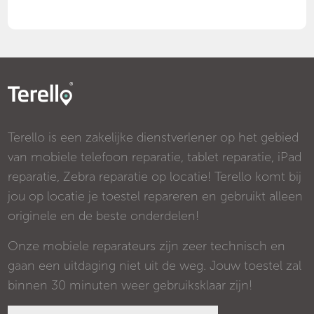
Terello is een zakelijke dienstverlener op het gebied
van mobiele telefoon reparatie, tablet reparatie, iPad
reparatie, Zebra reparatie op locatie! Terello komt bij
jou op locatie je toestel repareren en gebruikt alleen
originele en de beste onderdelen!
Onze mobiele reparateurs zijn zeer technisch en
gaan een uitdaging niet uit de weg. Jouw toestel zal
binnen 30 minuten weer gebruiksklaar zijn!