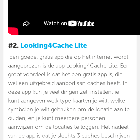
#2.
Looking4Cache Lite
Een goede, gratis app die op het internet wordt
aangeprezen is de app Looking4Cache Lite. Een
groot voordeel is dat het een gratis app is, die
wel een uitgebreid aanbod aan caches heeft. In
deze app kun je veel dingen zelf instellen: je
kunt aangeven welk type kaarten je wilt, welke
symbolen je wilt gebruiken om de locatie aan te
duiden, en je kunt meerdere personen
aanwijzen om de locaties te loggen. Het nadeel
van de app is dat je slechts 3 caches beschrijven