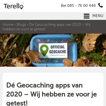
Bel 085 - 76 00 446
MENU
Home
›
Blogs
›
Dé Geocaching apps van 2020 – Wij
hebben ze voor je getest!
Dé Geocaching apps van
2020 – Wij hebben ze voor je
getest!