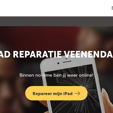
AD REPARATIE VEENEND
Binnen no-time ben jij weer online!
Repareer mijn iPad