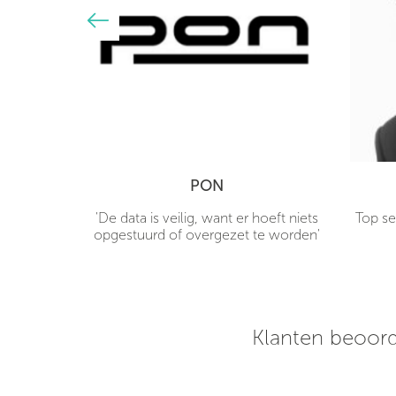
PON
hones
'De data is veilig, want er hoeft niets
Top se
 mijn deur
opgestuurd of overgezet te worden'
rpe prijs!
 een uur
klaar voor
Klanten beoord