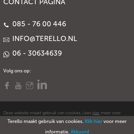
CONTACT PAGINA
085 - 76 00 446
INFO@TERELLO.NL
06 - 30634639
Volg ons op:
Deze website maakt gebruik van cookies. Lees
hier
meer over
Terello maakt gebruik van cookies.
Klik hier
voor meer
cookies.
© Copyright Terello
Voorwaarden
Privacy policy
Sitemap
informatie.
Akkoord