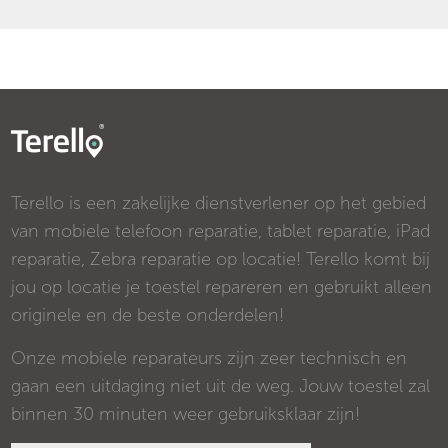
Terello is een zakelijke dienstverlener op het gebied
van mobiele telefoon reparatie, tablet reparatie, iPad
reparatie, Zebra reparatie op locatie! Terello komt bij
jou op locatie je toestel repareren en gebruikt alleen
originele en de beste onderdelen!
Onze mobiele reparateurs zijn zeer technisch en
gaan een uitdaging niet uit de weg. Jouw toestel zal
binnen 30 minuten weer gebruiksklaar zijn!