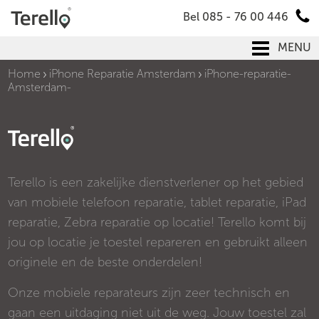
Bel 085 - 76 00 446
MENU
Home
iPhone Reparatie Amsterdam
iPhone-reparatie-
Amsterdam-
Terello is een zakelijke dienstverlener op het gebied
van mobiele telefoon reparatie, tablet reparatie, iPad
reparatie, Zebra reparatie op locatie! Terello komt bij
jou op locatie je toestel repareren en gebruikt alleen
originele en de beste onderdelen!
Onze mobiele reparateurs zijn zeer technisch en
gaan een uitdaging niet uit de weg. Jouw toestel zal