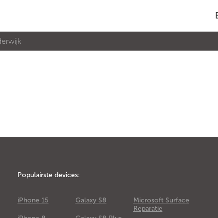
derwijk
Populairste devices:
iPhone 15
Galaxy S8
Microsoft Surface
Reparatie