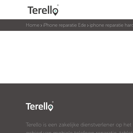
Home
iPhone reparatie Ede
iphone reparatie har
Terello is een zakelijke dienstverlener op het