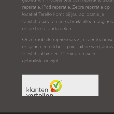
gebied van mobiele telefoon reparatie, tablet
reparatie, iPad reparatie, Zebra reparatie op
locatie! Terello komt bij jou op locatie je
toestel repareren en gebruikt alleen originel
en de beste onderdelen!
Onze mobiele reparateurs zijn zeer technis
en gaan een uitdaging niet uit de weg. Jouw
toestel zal binnen 30 minuten weer
gebruiksklaar zijn!