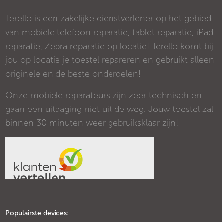
Terello is een zakelijke dienstverlener op het gebied
van mobiele telefoon reparatie, tablet reparatie, iPad
reparatie, Zebra reparatie op locatie! Terello komt bij
jou op locatie je toestel repareren en gebruikt alleen
originele en de beste onderdelen!
Onze mobiele reparateurs zijn zeer technisch en
gaan een uitdaging niet uit de weg. Jouw toestel zal
binnen 30 minuten weer gebruiksklaar zijn!
Populairste devices: