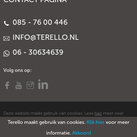
085 - 76 00 446
INFO@TERELLO.NL
06 - 30634639
Volg ons op:
Deze website maakt gebruik van cookies. Lees
hier
meer over
Terello maakt gebruik van cookies.
Klik hier
voor meer
cookies.
© Copyright Terello
Voorwaarden
Privacy policy
Sitemap
informatie.
Akkoord