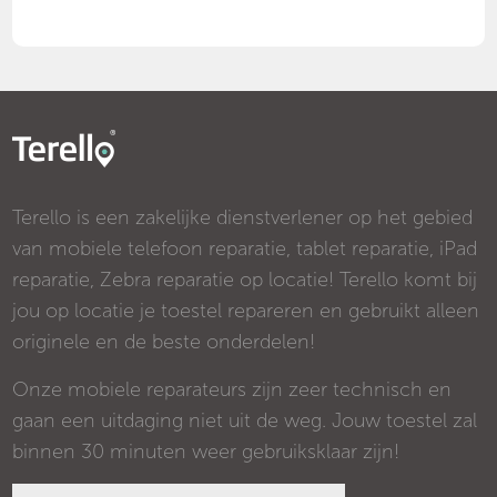
Terello is een zakelijke dienstverlener op het gebied
van mobiele telefoon reparatie, tablet reparatie, iPad
reparatie, Zebra reparatie op locatie! Terello komt bij
jou op locatie je toestel repareren en gebruikt alleen
originele en de beste onderdelen!
Onze mobiele reparateurs zijn zeer technisch en
gaan een uitdaging niet uit de weg. Jouw toestel zal
binnen 30 minuten weer gebruiksklaar zijn!