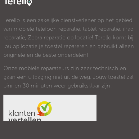
Terello is een zakelijke dienstverlener op het gebied
van mobiele telefoon reparatie, tablet reparatie, iPad
reparatie, Zebra reparatie op locatie! Terello komt bij
jou op locatie je toestel repareren en gebruikt alleen
originele en de beste onderdelen!
Onze mobiele reparateurs zijn zeer technisch en
gaan een uitdaging niet uit de weg. Jouw toestel zal
binnen 30 minuten weer gebruiksklaar zijn!