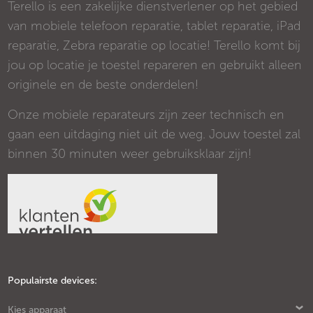
Terello is een zakelijke dienstverlener op het gebied
van mobiele telefoon reparatie, tablet reparatie, iPad
reparatie, Zebra reparatie op locatie! Terello komt bij
jou op locatie je toestel repareren en gebruikt alleen
originele en de beste onderdelen!
Onze mobiele reparateurs zijn zeer technisch en
gaan een uitdaging niet uit de weg. Jouw toestel zal
binnen 30 minuten weer gebruiksklaar zijn!
Populairste devices:
Kies apparaat