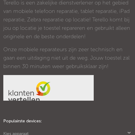
Terello is een zakelijke dienstverlener op het gebied
van mobiele telefoon reparatie, tablet reparatie, iPad
reparatie, Zebra reparatie op locatie! Terello komt bij
jou op locatie je toestel repareren en gebruikt alleen
originele en de beste onderdelen!
Onze mobiele reparateurs zijn zeer technisch en
gaan een uitdaging niet uit de weg. Jouw toestel zal
binnen 30 minuten weer gebruiksklaar zijn!
Populairste devices:
Kies apparaat