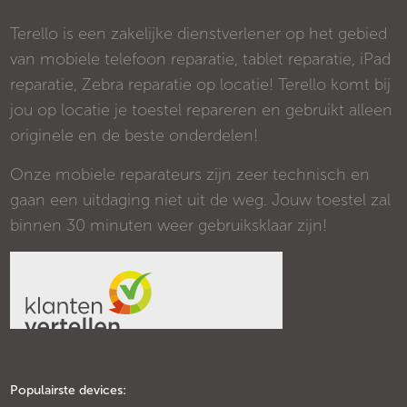
Terello is een zakelijke dienstverlener op het gebied
van mobiele telefoon reparatie, tablet reparatie, iPad
reparatie, Zebra reparatie op locatie! Terello komt bij
jou op locatie je toestel repareren en gebruikt alleen
originele en de beste onderdelen!
Onze mobiele reparateurs zijn zeer technisch en
gaan een uitdaging niet uit de weg. Jouw toestel zal
binnen 30 minuten weer gebruiksklaar zijn!
Populairste devices: