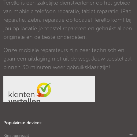
Terello is een zakelijke dienstverlener op het gebied
van mobiele telefoon reparatie, tablet reparatie, iPad
reparatie, Zebra reparatie op locatie! Terello komt bij
jou op locatie je toestel repareren en gebruikt alleen
originele en de beste onderdelen!
Onze mobiele reparateurs zijn zeer technisch en
gaan een uitdaging niet uit de weg. Jouw toestel zal
binnen 30 minuten weer gebruiksklaar zijn!
Populairste devices:
Kies apparaat