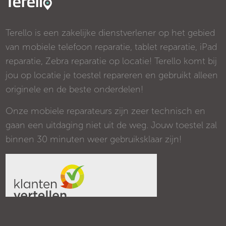
Terello is een zakelijke dienstverlener op het gebied
van mobiele telefoon reparatie, tablet reparatie, iPad
reparatie, Zebra reparatie op locatie! Terello komt bij
jou op locatie je toestel repareren en gebruikt alleen
originele en de beste onderdelen!
Onze mobiele reparateurs zijn zeer technisch en
gaan een uitdaging niet uit de weg. Jouw toestel zal
binnen 30 minuten weer gebruiksklaar zijn!