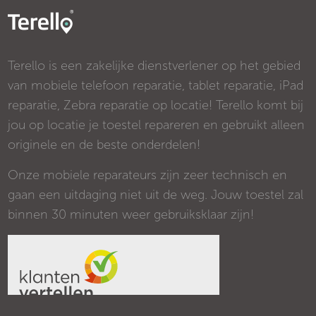
Terello is een zakelijke dienstverlener op het gebied
van mobiele telefoon reparatie, tablet reparatie, iPad
reparatie, Zebra reparatie op locatie! Terello komt bij
jou op locatie je toestel repareren en gebruikt alleen
originele en de beste onderdelen!
Onze mobiele reparateurs zijn zeer technisch en
gaan een uitdaging niet uit de weg. Jouw toestel zal
binnen 30 minuten weer gebruiksklaar zijn!