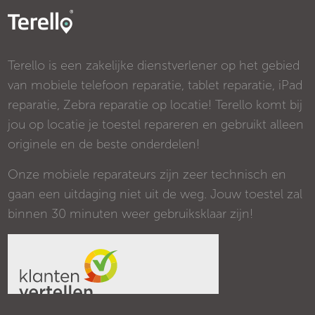
Terello is een zakelijke dienstverlener op het gebied
van mobiele telefoon reparatie, tablet reparatie, iPad
reparatie, Zebra reparatie op locatie! Terello komt bij
jou op locatie je toestel repareren en gebruikt alleen
originele en de beste onderdelen!
Onze mobiele reparateurs zijn zeer technisch en
gaan een uitdaging niet uit de weg. Jouw toestel zal
binnen 30 minuten weer gebruiksklaar zijn!