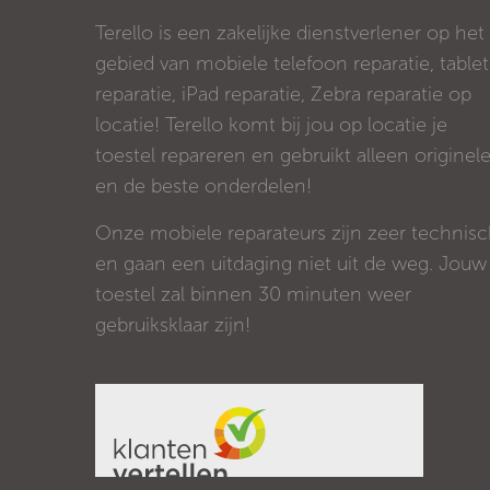
Terello is een zakelijke dienstverlener op het
gebied van mobiele telefoon reparatie, tablet
reparatie, iPad reparatie, Zebra reparatie op
locatie! Terello komt bij jou op locatie je
toestel repareren en gebruikt alleen originel
en de beste onderdelen!
Onze mobiele reparateurs zijn zeer technis
en gaan een uitdaging niet uit de weg. Jouw
toestel zal binnen 30 minuten weer
gebruiksklaar zijn!