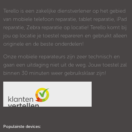
Terello is een zakelijke dienstverlener op het gebied
van mobiele telefoon reparatie, tablet reparatie, iPad
reparatie, Zebra reparatie op locatie! Terello komt bij
jou op locatie je toestel repareren en gebruikt alleen
originele en de beste onderdelen!
Onze mobiele reparateurs zijn zeer technisch en
gaan een uitdaging niet uit de weg. Jouw toestel zal
binnen 30 minuten weer gebruiksklaar zijn!
Populairste devices: