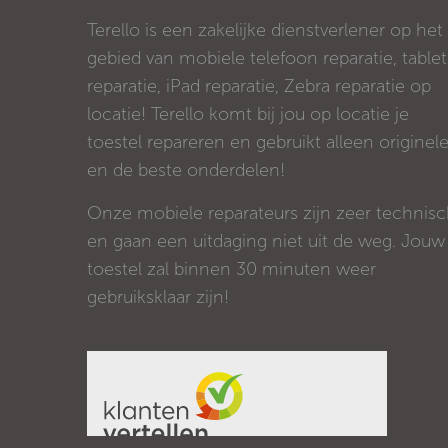
Terello is een zakelijke dienstverlener op het
gebied van mobiele telefoon reparatie, tablet
reparatie, iPad reparatie, Zebra reparatie op
locatie! Terello komt bij jou op locatie je
toestel repareren en gebruikt alleen originel
en de beste onderdelen!
Onze mobiele reparateurs zijn zeer technis
en gaan een uitdaging niet uit de weg. Jouw
toestel zal binnen 30 minuten weer
gebruiksklaar zijn!