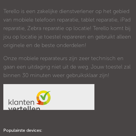
Terello is een zakelijke dienstverlener op het gebied
van mobiele telefoon reparatie, tablet reparatie, iPad
reparatie, Zebra reparatie op locatie! Terello komt bij
jou op locatie je toestel repareren en gebruikt alleen
originele en de beste onderdelen!
Onze mobiele reparateurs zijn zeer technisch en
gaan een uitdaging niet uit de weg. Jouw toestel zal
binnen 30 minuten weer gebruiksklaar zijn!
Populairste devices: