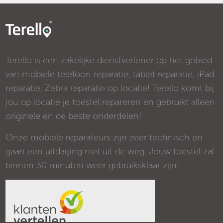
Terello is een zakelijke dienstverlener op het gebied
van mobiele telefoon reparatie, tablet reparatie, iPad
reparatie, Zebra reparatie op locatie! Terello komt bij
jou op locatie je toestel repareren en gebruikt alleen
originele en de beste onderdelen!
Onze mobiele reparateurs zijn zeer technisch en
gaan een uitdaging niet uit de weg. Jouw toestel zal
binnen 30 minuten weer gebruiksklaar zijn!