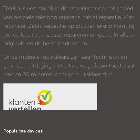
Terello is een zakelijke dienstverlener op het gebied
van mobiele telefoon reparatie, tablet reparatie, iPad
reparatie, Zebra reparatie op locatie! Terello komt bij
jou op locatie je toestel repareren en gebruikt alleen
originele en de beste onderdelen!
Onze mobiele reparateurs zijn zeer technisch en
gaan een uitdaging niet uit de weg. Jouw toestel zal
binnen 30 minuten weer gebruiksklaar zijn!
Populairste devices: