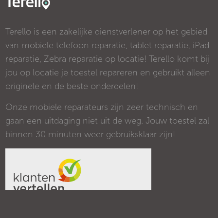
Terello is een zakelijke dienstverlener op het gebied
van mobiele telefoon reparatie, tablet reparatie, iPad
reparatie, Zebra reparatie op locatie! Terello komt bij
jou op locatie je toestel repareren en gebruikt alleen
originele en de beste onderdelen!
Onze mobiele reparateurs zijn zeer technisch en
gaan een uitdaging niet uit de weg. Jouw toestel zal
binnen 30 minuten weer gebruiksklaar zijn!