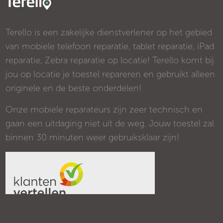
Terello is een zakelijke dienstverlener op het gebied
van mobiele telefoon reparatie, tablet reparatie, iPad
reparatie, Zebra reparatie op locatie! Terello komt bij
jou op locatie je toestel repareren en gebruikt alleen
originele en de beste onderdelen!
Onze mobiele reparateurs zijn zeer technisch en
gaan een uitdaging niet uit de weg. Jouw toestel zal
binnen 30 minuten weer gebruiksklaar zijn!