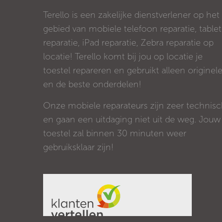
Terello is een zakelijke dienstverlener op het
gebied van mobiele telefoon reparatie, tablet
reparatie, iPad reparatie, Zebra reparatie op
locatie! Terello komt bij jou op locatie je
toestel repareren en gebruikt alleen originel
en de beste onderdelen!
Onze mobiele reparateurs zijn zeer technis
en gaan een uitdaging niet uit de weg. Jouw
toestel zal binnen 30 minuten weer
gebruiksklaar zijn!