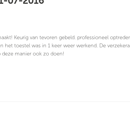
21-07-2016
akt! Keurig van tevoren gebeld. professioneel optrede
 en het toestel was in 1 keer weer werkend. De verzekera
 op deze manier ook zo doen!