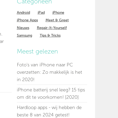
Categorieen
Android
iPad
iPhone
iPhone Apps
Meet & Greet
Nieuws
Repair-It-Yourself
n.
Samsung
Tips & Tricks
ar
Meest gelezen
Foto's van iPhone naar PC
overzetten: Zo makkelijk is het
in 2020!
iPhone batterij snel leeg? 15 tips
om dit te voorkomen! [2020]
Hardloop apps - wij hebben de
beste 8 van 2024 getest!