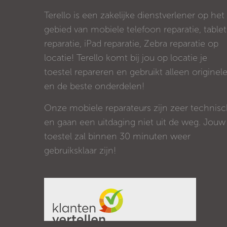
Terello is een zakelijke dienstverlener op het
gebied van mobiele telefoon reparatie, tablet
reparatie, iPad reparatie, Zebra reparatie op
locatie! Terello komt bij jou op locatie je
toestel repareren en gebruikt alleen originel
en de beste onderdelen!
Onze mobiele reparateurs zijn zeer technis
en gaan een uitdaging niet uit de weg. Jouw
toestel zal binnen 30 minuten weer
gebruiksklaar zijn!