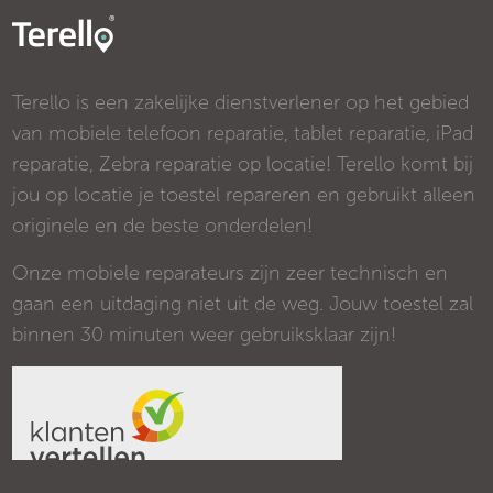
Terello is een zakelijke dienstverlener op het gebied
van mobiele telefoon reparatie, tablet reparatie, iPad
reparatie, Zebra reparatie op locatie! Terello komt bij
jou op locatie je toestel repareren en gebruikt alleen
originele en de beste onderdelen!
Onze mobiele reparateurs zijn zeer technisch en
gaan een uitdaging niet uit de weg. Jouw toestel zal
binnen 30 minuten weer gebruiksklaar zijn!