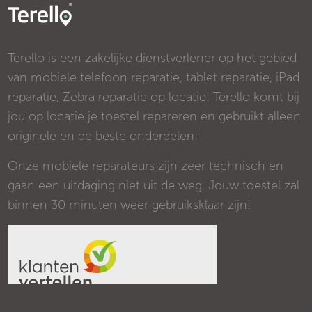
Terello is een zakelijke dienstverlener op het gebied
van mobiele telefoon reparatie, tablet reparatie, iPad
reparatie, Zebra reparatie op locatie! Terello komt bij
jou op locatie je toestel repareren en gebruikt alleen
originele en de beste onderdelen!
Onze mobiele reparateurs zijn zeer technisch en
gaan een uitdaging niet uit de weg. Jouw toestel zal
binnen 30 minuten weer gebruiksklaar zijn!